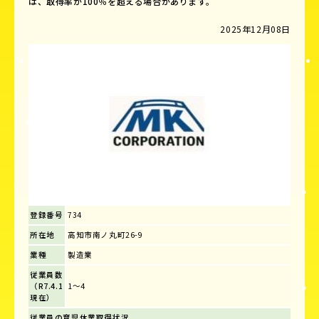
は、取得率が100％を超える場合があります。
2025年12月08日
登録番号
734
所在地
高知市南ノ丸町26-9
業種
製造業
従業員数
（R7.4.1
1～4
現在）
従業員の育児休業取得状況