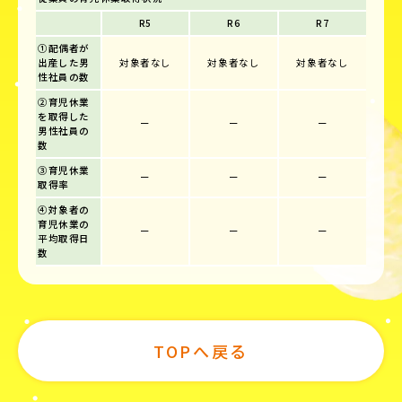
R5
R6
R7
①配偶者が
出産した男
対象者なし
対象者なし
対象者なし
性社員の数
②育児休業
を取得した
ー
ー
ー
男性社員の
数
③育児休業
ー
ー
ー
取得率
④対象者の
育児休業の
ー
ー
ー
平均取得日
数
TOPへ戻る