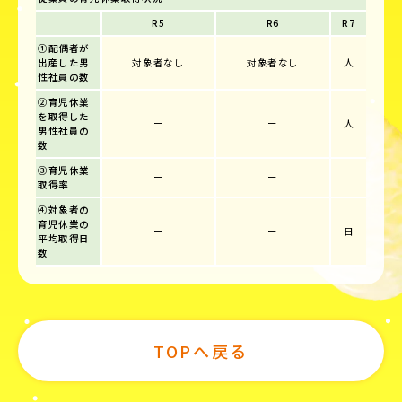
R5
R6
R7
①配偶者が
出産した男
対象者なし
対象者なし
人
性社員の数
②育児休業
を取得した
ー
ー
人
男性社員の
数
③育児休業
ー
ー
取得率
④対象者の
育児休業の
ー
ー
日
平均取得日
数
TOPへ戻る