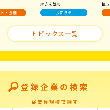
続きを読む
続き
使用について
た！
ント・会議
お知らせ
トピックス一覧
登録企業の検索
従業員規模で探す