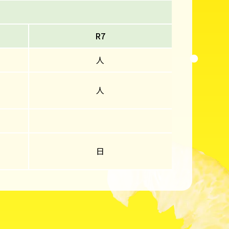
R7
人
人
日