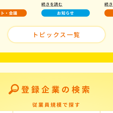
続きを読む
続き
使用について
た！
ント・会議
お知らせ
トピックス一覧
登録企業の検索
従業員規模で探す