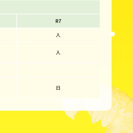
R7
人
人
日