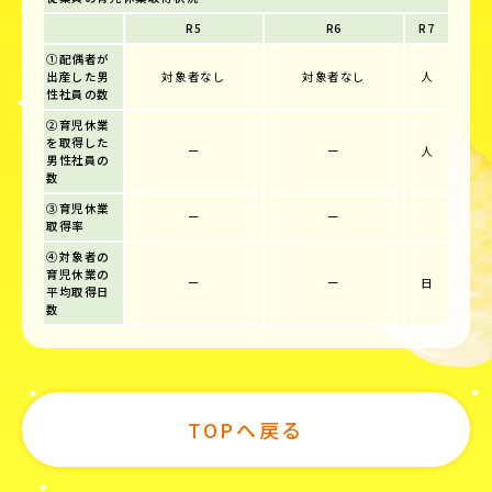
R5
R6
R7
①配偶者が
出産した男
対象者なし
対象者なし
人
性社員の数
②育児休業
を取得した
ー
ー
人
男性社員の
数
③育児休業
ー
ー
取得率
④対象者の
育児休業の
ー
ー
日
平均取得日
数
TOPへ戻る