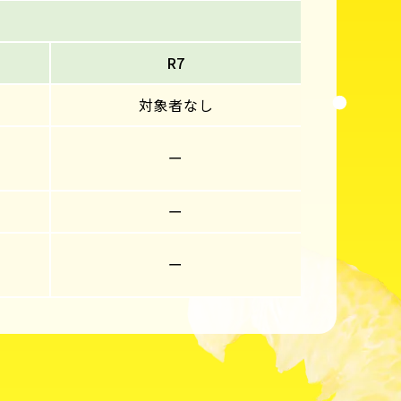
R7
対象者なし
ー
ー
ー