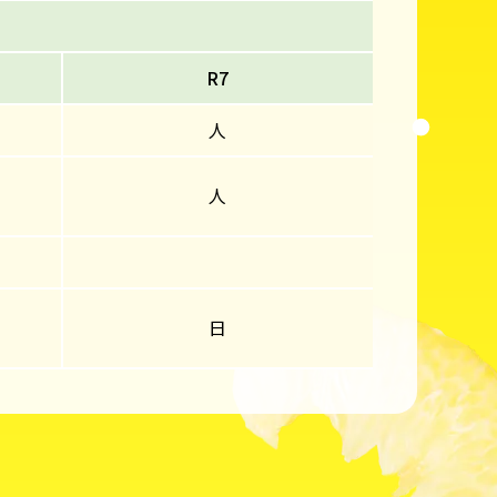
R7
人
人
日