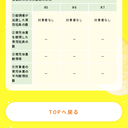
R5
R6
R7
①配偶者が
出産した男
対象者なし
対象者なし
対象者なし
性社員の数
②育児休業
を取得した
ー
ー
ー
男性社員の
数
③育児休業
ー
ー
ー
取得率
④対象者の
育児休業の
ー
ー
ー
平均取得日
数
TOPへ戻る