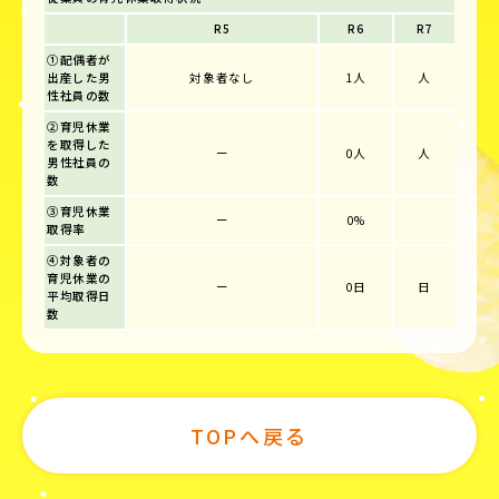
R5
R6
R7
①配偶者が
出産した男
対象者なし
1人
人
性社員の数
②育児休業
を取得した
ー
0人
人
男性社員の
数
③育児休業
ー
0%
取得率
④対象者の
育児休業の
ー
0日
日
平均取得日
数
TOPへ戻る