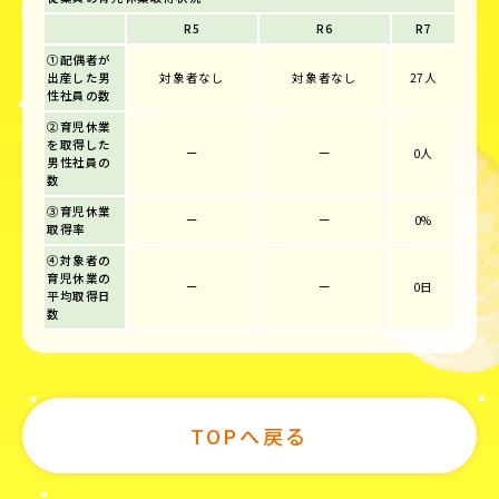
R5
R6
R7
①配偶者が
出産した男
対象者なし
対象者なし
27人
性社員の数
②育児休業
を取得した
ー
ー
0人
男性社員の
数
③育児休業
ー
ー
0%
取得率
④対象者の
育児休業の
ー
ー
0日
平均取得日
数
TOPへ戻る