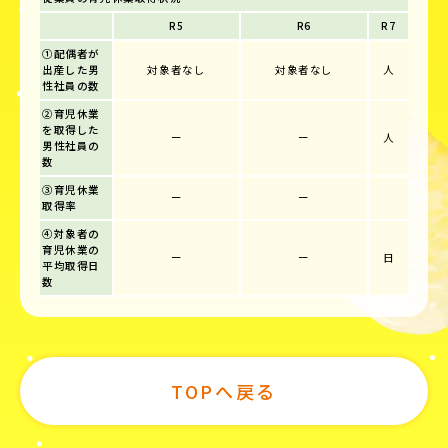
R5
R6
R7
①配偶者が
出産した男
対象者なし
対象者なし
人
性社員の数
②育児休業
を取得した
ー
ー
人
男性社員の
数
③育児休業
ー
ー
取得率
④対象者の
育児休業の
ー
ー
日
平均取得日
数
TOPへ戻る