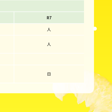
R7
人
人
日