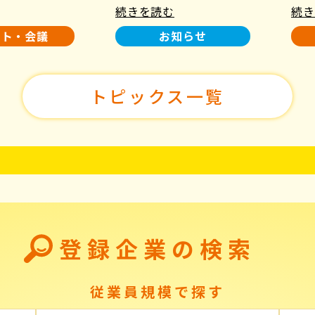
続きを読む
続き
使用について
た！
ント・会議
お知らせ
トピックス一覧
登録企業の検索
従業員規模で探す