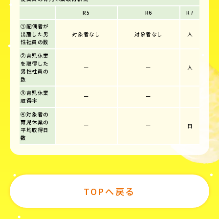
R5
R6
R7
①配偶者が
出産した男
対象者なし
対象者なし
人
性社員の数
②育児休業
を取得した
ー
ー
人
男性社員の
数
③育児休業
ー
ー
取得率
④対象者の
育児休業の
ー
ー
日
平均取得日
数
TOPへ戻る