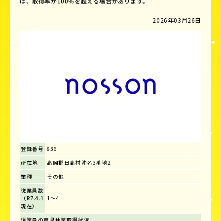
は、取得率が100％を超える場合があります。
2026年03月26日
登録番号
836
所在地
高岡郡日高村沖名3番地2
業種
その他
従業員数
（R7.4.1
1～4
現在）
従業員の育児休業取得状況