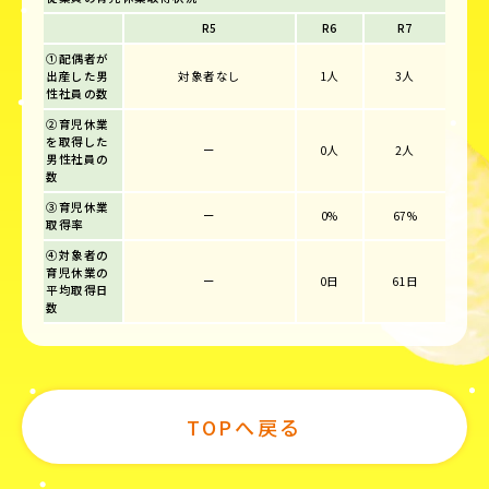
R5
R6
R7
①配偶者が
出産した男
対象者なし
1人
3人
性社員の数
②育児休業
を取得した
ー
0人
2人
男性社員の
数
③育児休業
ー
0%
67%
取得率
④対象者の
育児休業の
ー
0日
61日
平均取得日
数
TOPへ戻る