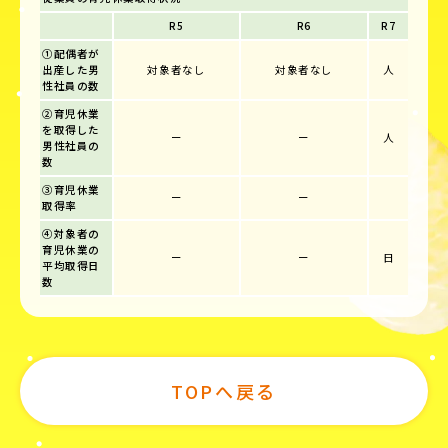
R5
R6
R7
①配偶者が
出産した男
対象者なし
対象者なし
人
性社員の数
②育児休業
を取得した
ー
ー
人
男性社員の
数
③育児休業
ー
ー
取得率
④対象者の
育児休業の
ー
ー
日
平均取得日
数
TOPへ戻る