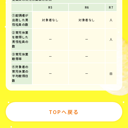
R5
R6
R7
①配偶者が
出産した男
対象者なし
対象者なし
人
性社員の数
②育児休業
を取得した
ー
ー
人
男性社員の
数
③育児休業
ー
ー
取得率
④対象者の
育児休業の
ー
ー
日
平均取得日
数
TOPへ戻る