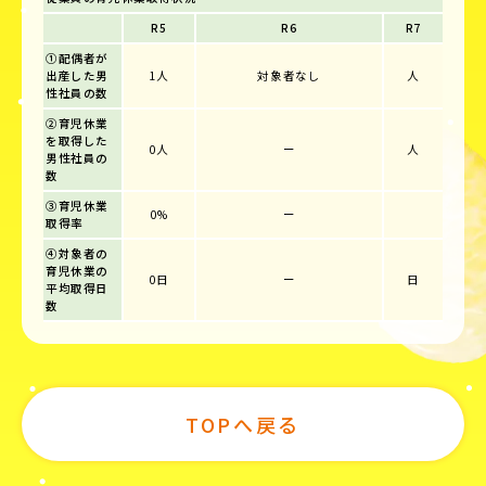
R5
R6
R7
①配偶者が
出産した男
1人
対象者なし
人
性社員の数
②育児休業
を取得した
0人
ー
人
男性社員の
数
③育児休業
0%
ー
取得率
④対象者の
育児休業の
0日
ー
日
平均取得日
数
TOPへ戻る