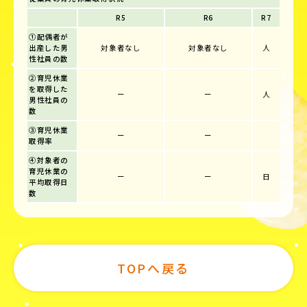
R5
R6
R7
①配偶者が
出産した男
対象者なし
対象者なし
人
性社員の数
②育児休業
を取得した
ー
ー
人
男性社員の
数
③育児休業
ー
ー
取得率
④対象者の
育児休業の
ー
ー
日
平均取得日
数
TOPへ戻る