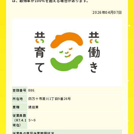
は、取得率が100％を超える場合があります。
2026年04月07日
登録番号
886
所在地
四万十市渡川1丁目9番26号
業種
建設業
従業員数
（R7.4.1
5～9
現在）
従業員の育児休業取得状況