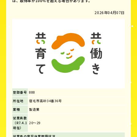
は、取得率が100％を超える場合があります。
2026年04月07日
登録番号
888
所在地
宿毛市高砂34番36号
業種
製造業
従業員数
（R7.4.1
20～29
現在）
従業員の育児休業取得状況