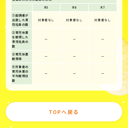
R5
R6
R7
①配偶者が
出産した男
対象者なし
対象者なし
対象者なし
性社員の数
②育児休業
を取得した
ー
ー
ー
男性社員の
数
③育児休業
ー
ー
ー
取得率
④対象者の
育児休業の
ー
ー
ー
平均取得日
数
TOPへ戻る