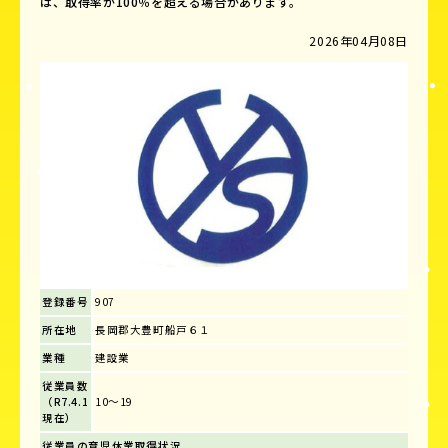
は、取得率が100％を超える場合があります。
2026年04月08日
登録番号
907
所在地
長岡郡大豊町船戸６１
業種
建設業
従業員数
（R7.4.1
10～19
現在）
従業員の育児休業取得状況