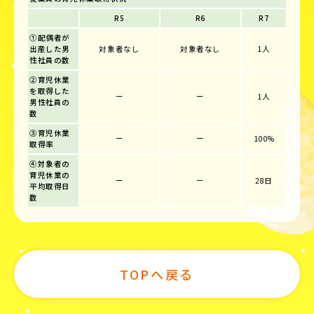
R5
R6
R7
①配偶者が
出産した男
対象者なし
対象者なし
1人
性社員の数
②育児休業
を取得した
ー
ー
1人
男性社員の
数
③育児休業
ー
ー
100%
取得率
④対象者の
育児休業の
ー
ー
28日
平均取得日
数
TOPへ戻る