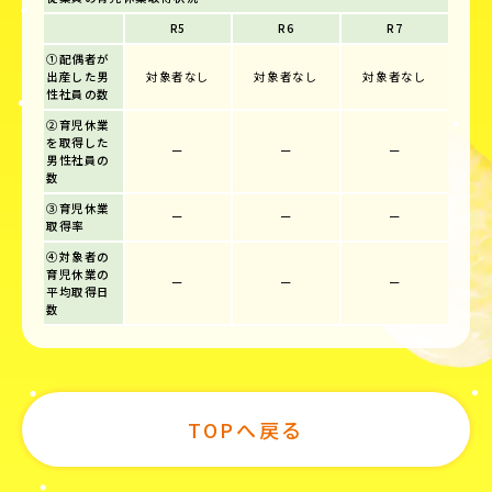
R5
R6
R7
①配偶者が
出産した男
対象者なし
対象者なし
対象者なし
性社員の数
②育児休業
を取得した
ー
ー
ー
男性社員の
数
③育児休業
ー
ー
ー
取得率
④対象者の
育児休業の
ー
ー
ー
平均取得日
数
TOPへ戻る