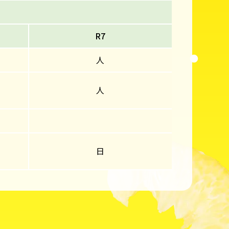
R7
人
人
日