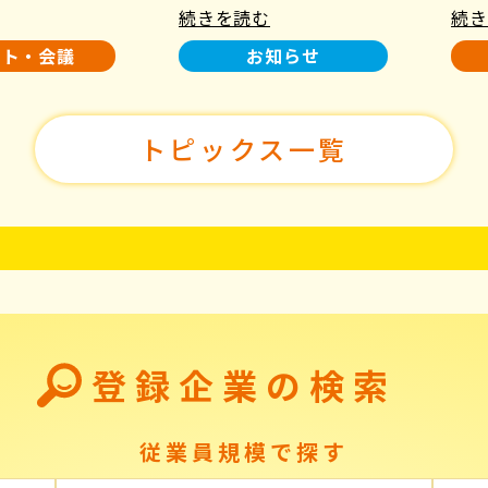
続きを読む
続き
使用について
た！
ント・会議
お知らせ
トピックス一覧
登録企業の検索
従業員規模で探す