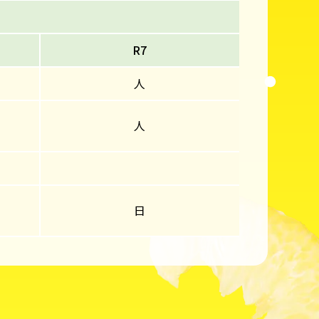
R7
人
人
日