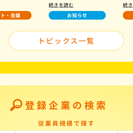
続きを読む
続き
使用について
た！
ント・会議
お知らせ
トピックス一覧
登録企業の検索
従業員規模で探す