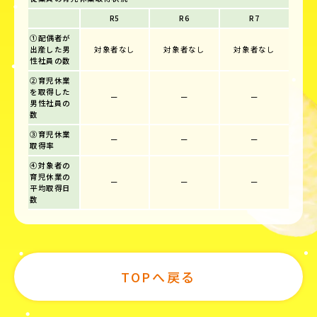
R5
R6
R7
①配偶者が
出産した男
対象者なし
対象者なし
対象者なし
性社員の数
②育児休業
を取得した
ー
ー
ー
男性社員の
数
③育児休業
ー
ー
ー
取得率
④対象者の
育児休業の
ー
ー
ー
平均取得日
数
TOPへ戻る