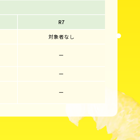
R7
対象者なし
ー
ー
ー