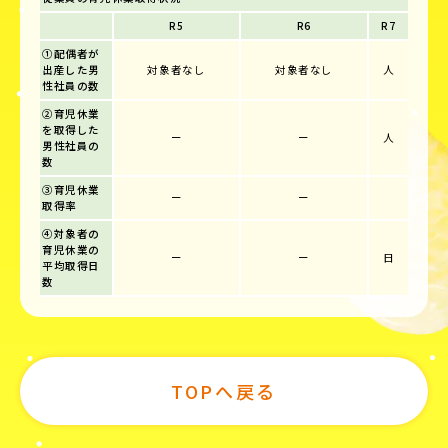
R5
R6
R7
①配偶者が
出産した男
対象者なし
対象者なし
人
性社員の数
②育児休業
を取得した
ー
ー
人
男性社員の
数
③育児休業
ー
ー
取得率
④対象者の
育児休業の
ー
ー
日
平均取得日
数
TOPへ戻る