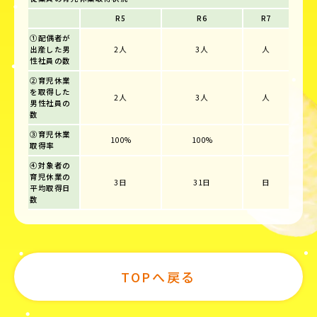
R5
R6
R7
①配偶者が
出産した男
2人
3人
人
性社員の数
②育児休業
を取得した
2人
3人
人
男性社員の
数
③育児休業
100%
100%
取得率
④対象者の
育児休業の
3日
31日
日
平均取得日
数
TOPへ戻る