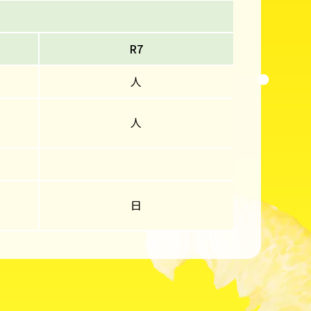
R7
人
人
日