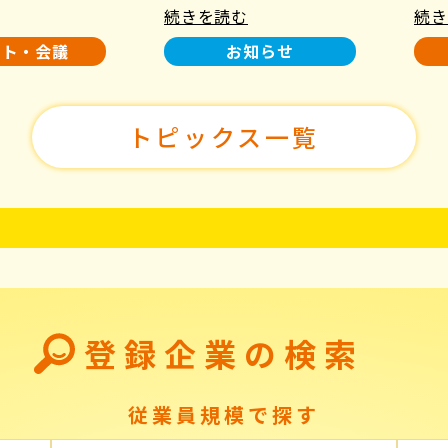
続きを読む
続き
使用について
た！
ント・会議
お知らせ
トピックス一覧
登録企業の検索
従業員規模で探す