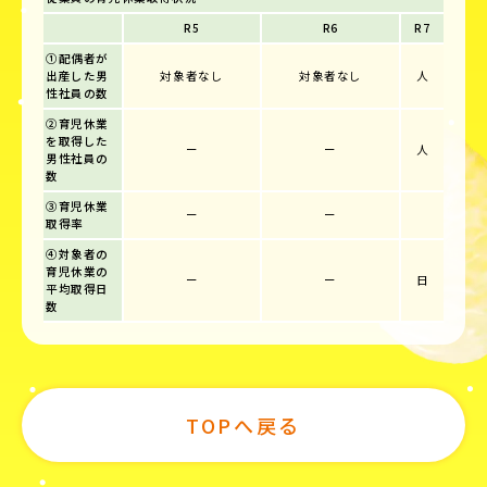
R5
R6
R7
①配偶者が
出産した男
対象者なし
対象者なし
人
性社員の数
②育児休業
を取得した
ー
ー
人
男性社員の
数
③育児休業
ー
ー
取得率
④対象者の
育児休業の
ー
ー
日
平均取得日
数
TOPへ戻る