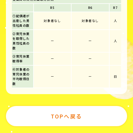
R5
R6
R7
①配偶者が
出産した男
対象者なし
対象者なし
人
性社員の数
②育児休業
を取得した
ー
ー
人
男性社員の
数
③育児休業
ー
ー
取得率
④対象者の
育児休業の
ー
ー
日
平均取得日
数
TOPへ戻る