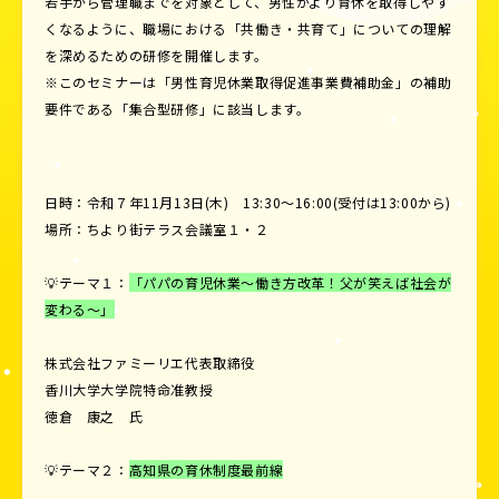
若手から管理職までを対象として、男性がより育休を取得しやす
くなるように、職場における「共働き・共育て」についての理解
を深めるための研修を開催します。
※このセミナーは「男性育児休業取得促進事業費補助金」の補助
要件である「集合型研修」に該当します。
日時：令和７年11月13日(木) 13:30～16:00(受付は13:00から)
場所：ちより街テラス会議室１・２
💡テーマ１：
「パパの育児休業～働き方改革！父が笑えば社会が
変わる～」
株式会社ファミーリエ代表取締役
香川大学大学院特命准教授
徳倉 康之 氏
💡テーマ２：
高知県の育休制度最前線