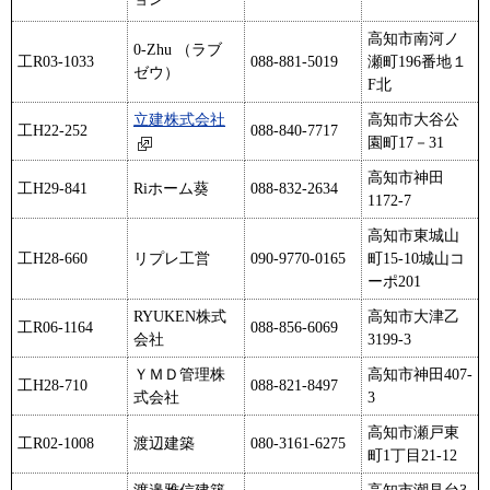
高知市南河ノ
0-Zhu （ラブ
工R03-1033
088-881-5019
瀬町196番地１
ゼウ）
F北
立建株式会社
高知市大谷公
工H22-252
088-840-7717
園町17－31
高知市神田
工H29-841
Riホーム葵
088-832-2634
1172-7
高知市東城山
工H28-660
リプレ工営
090-9770-0165
町15-10城山コ
ーポ201
RYUKEN株式
高知市大津乙
工R06-1164
088-856-6069
会社
3199-3
ＹＭＤ管理株
高知市神田407-
工H28-710
088-821-8497
式会社
3
高知市瀬戸東
工R02-1008
渡辺建築
080-3161-6275
町1丁目21-12
渡邉雅信建築
高知市潮見台3-