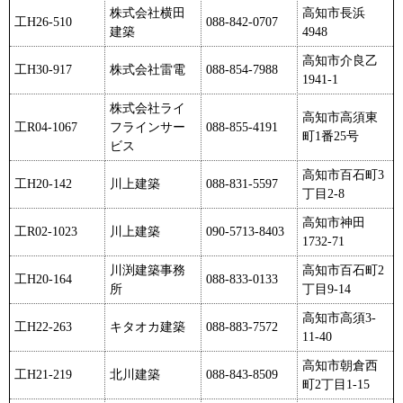
株式会社横田
高知市長浜
工H26-510
088-842-0707
建築
4948
高知市介良乙
工H30-917
株式会社雷電
088-854-7988
1941-1
株式会社ライ
高知市高須東
工R04-1067
フラインサー
088-855-4191
町1番25号
ビス
高知市百石町3
工H20-142
川上建築
088-831-5597
丁目2-8
高知市神田
工R02-1023
川上建築
090‐5713‐8403
1732-71
川渕建築事務
高知市百石町2
工H20-164
088-833-0133
所
丁目9-14
高知市高須3-
工H22-263
キタオカ建築
088-883-7572
11-40
高知市朝倉西
工H21-219
北川建築
088-843-8509
町2丁目1-15