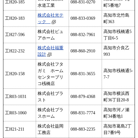
工H20-185
088-831-0270
水道工業
町5番地7
株式会社光テ
高知市北竹島
工H20-183
088-833-0369
ック
町363
株式会社ピュ
高知市桟橋通5
工H27-596
088-832-7961
アホーム
丁目6-5
株式会社福重
高知市介良乙
工H22-232
088-860-2910
設計
993
株式会社フタ
ガミ ホーム
高知市桟橋通5-
工H20-158
088-831-3655
センターブリ
7-7
コ桟橋店
株式会社ブラ
高知市横浜西
工R03-1031
088-879-4368
スト
町36丁目20-8
株式会社プラ
高知市河ノ瀬
工R03-1060
088-831-7774
スホーム
町34番地1
株式会社益岡
高知市葛島2丁
工H21-211
088-883-2235
工務店
目7番9号