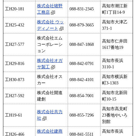
株式会社猪野
高知市潮江新
工H20-181
088-831-2345
工務店
町1丁目14-9
株式会社 ウッ
高知市大津乙
工H25-432
088-879-3665
ディノート
371-1
株式会社エム
高知市仁井田
工H27-577
コーポレーシ
088-847-1868
1617番地19
ョン
株式会社オガ
高知市長浜
工H29-816
088-842-0791
サ製工
3110-1
株式会社オス
高知市横浜新
工H30-873
088-842-4101
カー
町3-1303
株式会社開進
高知市北新田
工H27-592
088-854-7001
建創
町10-15
高知市高見町
株式会社共力
工H19-61
088-855-7296
23番地やいろ
社
別館
株式会社建商
高知市長浜
工H26-466
088-841-5511