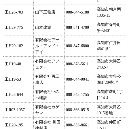
高知市朝倉丙
工H28-703
山下工務店
088-844-5188
1386-15
高知市春野町
工H29-775
山本建築
088-841-4709
平和401
有限会社アー
高知市仁井田
工H20-182
ル・アンド・
088-847-6800
4641番1
アイ
有限会社アフ
高知市大津乙
工H19-48
088-878-5611
ェクト
2432-7
有限会社勇工
高知市大谷公
工H19-53
088-844-0041
務店
園町20番1号
有限会社いの
高知市曙町1丁
工H28-644
088-843-1755
べ建設
目14-4
有限会社カゲ
高知市大津乙
工R03-1057
088-866-0515
ヤマ
1015番地1
有限会社 川田
高知市仲田町
工H20-195
088-833-8661
建材店
12-27