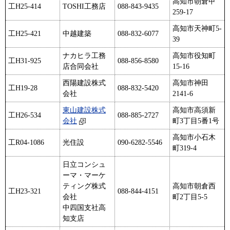
高知市朝倉甲
工H25-414
TOSHI工務店
088-843-9435
259-17
高知市天神町5-
工H25-421
中越建築
088-832-6077
39
ナカヒラ工務
高知市役知町
工H31-925
088-856-8580
店合同会社
15-16
西陽建設株式
高知市神田
工H19-28
088-832-5420
会社
2141-6
東山建設株式
高知市高須新
工H26-534
088-885-2727
会社
町3丁目5番1号
高知市小石木
工R04-1086
光住設
090-6282-5546
町319-4
日立コンシュ
ーマ・マーケ
ティング株式
高知市朝倉西
工H23-321
088-844-4151
会社
町2丁目5-5
中四国支社高
知支店