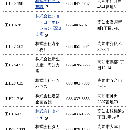
株式会社照和
高知市仁井田
工H20-198
088-847-4787
建設
4641番地3
株式会社ジョ
ー・コーポレ
高知市高須新
工H19-78
088-882-2077
ーション 高知
町1丁目1-46
支店
株式会社森架
高知市介良乙
工H27-563
088-855-3271
工務店
3738-1
株式会社新生
高知市鴨部1丁
工H28-651
光産 高知支
088-828-8633
目12-14
店
株式会社セム
高知市五台山
工H28-635
088-803-7888
ハウス
4949
株式会社建築
高知市神田
工H21-216
088-833-3353
企画曾我
2607番地70
株式会社タイ
高知市桟橋通6
工H19-47
088-831-1888
ヘイ
丁目8番39号
株式会社タカ
高知市大津甲
工R02-1003
088-879-1463