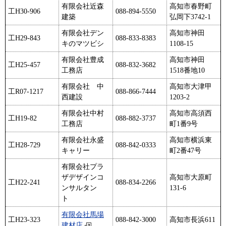
有限会社近森
高知市春野町
工H30-906
088-894-5550
建築
弘岡下3742-1
有限会社デン
高知市神田
工H29-843
088-833-8383
キのマツビシ
1108-15
有限会社豊成
高知市神田
工H25-457
088-832-3682
工務店
1518番地10
有限会社 中
高知市大津甲
工R07-1217
088-866-7444
西建設
1203-2
有限会社中村
高知市高須西
工H19-82
088-882-3737
工務店
町1番9号
有限会社永盛
高知市横浜東
工H28-729
088-842-0333
キャリー
町2番47号
有限会社プラ
ザデザインコ
高知市大原町
工H22-241
088-834-2266
ンサルタン
131-6
ト
有限会社馬場
工H23-323
088-842-3000
高知市長浜611
建材店