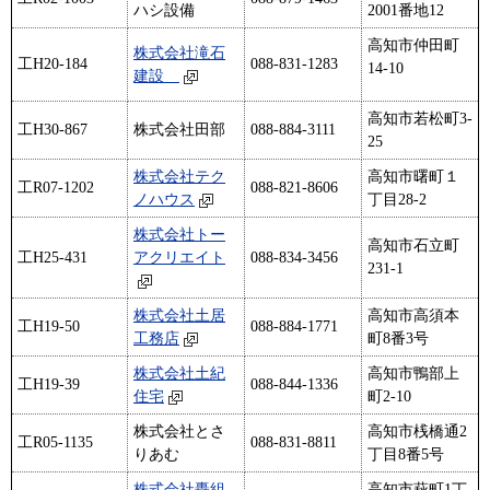
ハシ設備
2001番地12
高知市仲田町
株式会社滝石
工H20-184
088-831-1283
14-10
建設
高知市若松町3-
工H30-867
株式会社田部
088-884-3111
25
株式会社テク
高知市曙町１
工R07-1202
088-821-8606
ノハウス
丁目28-2
株式会社トー
高知市石立町
工H25-431
アクリエイト
088-834-3456
231-1
株式会社土居
高知市高須本
工H19-50
088-884-1771
工務店
町8番3号
株式会社土紀
高知市鴨部上
工H19-39
088-844-1336
住宅
町2-10
株式会社とさ
高知市桟橋通2
工R05-1135
088-831-8811
りあむ
丁目8番5号
株式会社轟組
高知市萩町1丁