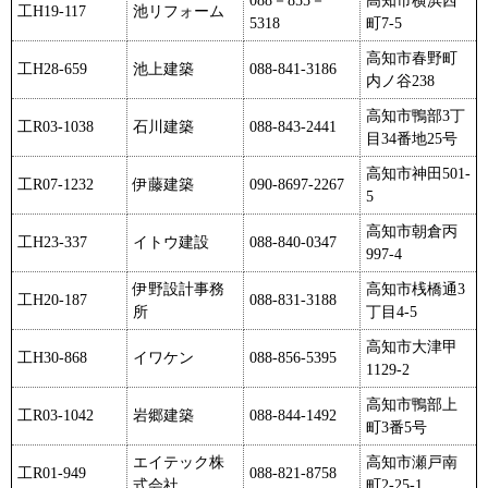
工H19-117
池リフォーム
5318
町7-5
高知市春野町
工H28-659
池上建築
088-841-3186
内ノ谷238
高知市鴨部3丁
工R03-1038
石川建築
088-843-2441
目34番地25号
高知市神田501-
工R07-1232
伊藤建築
090-8697-2267
5
高知市朝倉丙
工H23-337
イトウ建設
088-840-0347
997-4
伊野設計事務
高知市桟橋通3
工H20-187
088-831-3188
所
丁目4-5
高知市大津甲
工H30-868
イワケン
088-856-5395
1129-2
高知市鴨部上
工R03-1042
岩郷建築
088-844-1492
町3番5号
エイテック株
高知市瀬戸南
工R01-949
088-821-8758
式会社
町2-25-1