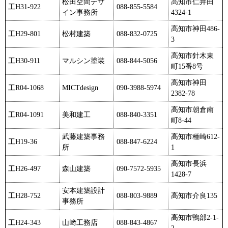
松田空間デザ
高知市仁井田
工H31-922
088-855-5584
イン事務所
4324-1
高知市神田486-
工H29-801
松村建築
088-832-0725
3
高知市針木東
工H30-911
マルシン塗装
088-844-5056
町15番8号
高知市神田
工R04-1068
MICTdesign
090-3988-5974
2382-78
高知市朝倉南
工R04-1091
美和建工
088-840-3351
町8-44
武藤建築事務
高知市種崎612-
工H19-36
088-847-6224
所
1
高知市長浜
工H26-497
森山建築
090-7572-5935
1428-7
安本建築設計
工H28-752
088-803-9889
高知市介良135
事務所
高知市鴨部2-1-
工H24-343
山﨑工務店
088-843-4867
2