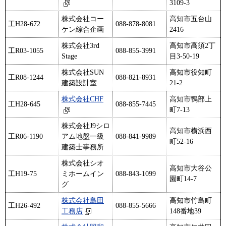
3109-3
株式会社コー
高知市五台山
工H28-672
088-878-8081
ケン綜合企画
2416
株式会社3rd
高知市高須2丁
工R03-1055
088-855-3991
Stage
目3-50-19
株式会社SUN
高知市役知町
工R08-1244
088-821-8931
建築設計室
21-2
株式会社CHF
高知市鴨部上
工H28-645
088-855-7445
町7-13
株式会社J9シロ
高知市横浜西
工R06-1190
アム地盤一級
088-841-9989
町52-16
建築士事務所
株式会社シオ
高知市大谷公
工H19-75
ミホームイン
088-843-1099
園町14-7
グ
株式会社島田
高知市竹島町
工H26-492
088-855-5666
工務店
148番地39