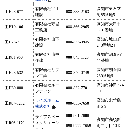
有限会社宝生
高知市東石立
工H28-677
088-833-2163
建設
町85番地5
有限会社守城
高知市大津甲
工H19-106
088-866-2965
工務店
1291番地
有限会社山下
高知市城山町
工H28-711
088-833-0945
建設
240番地24
有限会社山中
高知市朝倉丙1-
工R01-960
088-843-1123
住建
11番地
有限会社リフ
高知市朝倉丙
工H26-532
088-840-0749
レ工業
239番地6
有限会社ルー
高知市神田753-
工H30-888
088-832-7701
フテック
10
ライズホーム
高知市北竹島
工R07-1212
088-855-7658
株式会社
町6-9
088-861-2080
ライフスペー
高知市高須新
工R06-1179
スクリエーシ
町二丁目10-9
090-9777-7659
ョン