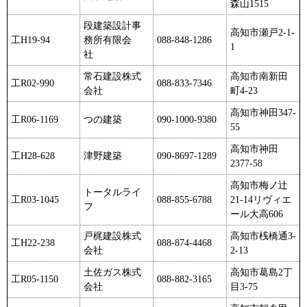
森山1515
段建築設計事
高知市瀬戸2-1-
工H19-94
務所有限会
088-848-1286
1
社
常石建設株式
高知市南新田
工R02-990
088-833-7346
会社
町4-23
高知市神田347-
工R06-1169
つの建築
090-1000-9380
55
高知市神田
工H28-628
津野建築
090-8697-1289
2377-58
高知市梅ノ辻
トータルライ
工R03-1045
088-855-6788
21-14リヴィエ
フ
ール大高606
戸梶建設株式
高知市桟橋通3-
工H22-238
088-874-4468
会社
2-13
土佐ガス株式
高知市葛島2丁
工R05-1150
088-882-3165
会社
目3-75