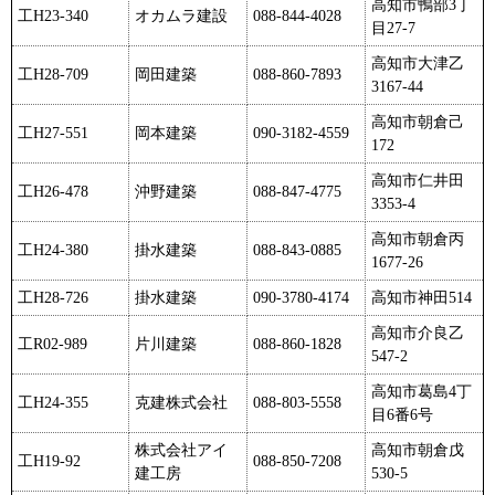
高知市鴨部3丁
工H23-340
オカムラ建設
088-844-4028
目27-7
高知市大津乙
工H28-709
岡田建築
088-860-7893
3167-44
高知市朝倉己
工H27-551
岡本建築
090-3182-4559
172
高知市仁井田
工H26-478
沖野建築
088-847-4775
3353-4
高知市朝倉丙
工H24-380
掛水建築
088-843-0885
1677-26
工H28-726
掛水建築
090-3780-4174
高知市神田514
高知市介良乙
工R02-989
片川建築
088-860-1828
547-2
高知市葛島4丁
工H24-355
克建株式会社
088-803-5558
目6番6号
株式会社アイ
高知市朝倉戊
工H19-92
088-850-7208
建工房
530-5