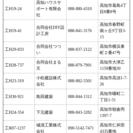
高知ハウスサ
高知市葛島4丁
工H19-24
ポート有限会
088-880-4310
目8番8号
社
高知市春野町
合同会社DIY設
工H19-41
088-841-3176
南ヶ丘9丁目3-
計工房
15
合同会社つつ
高知市横浜東
工H29-833
088-837-2122
い
町２番47号
合同会社まる
高知市大津乙
工H28-737
088-879-7991
天
1159番地30
小松建設株式
高知市高須1-7-
工H23-319
088-882-5501
会社
26
高知市曙町二
工H30-921
島田建築
088-844-1312
丁目1-51
高知市朝倉丙
工H24-354
下元建築
088-843-3282
1397-7
城清工業株式
高知市仁井田
工R07-1237
090-5142-7471
会社
4335番地