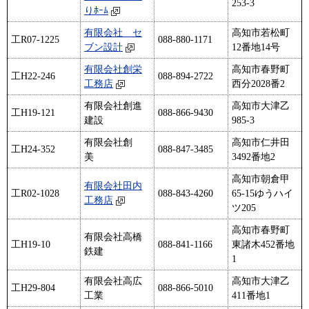
253‐3
りﾎｰﾑ
有限会社 セ
高知市若松町
工R07-1225
088-880-1171
ブン設計
12番地14号
有限会社創栄
高知市春野町
工H22-246
088-894-2722
工務店
西分2028番2
有限会社創進
高知市大津乙
工H19-121
088-866-9430
建設
985-3
有限会社創
高知市仁井田
工H24-352
088-847-3485
美
3492番地2
高知市朝倉甲
有限会社田内
工R02-1028
088-843-4260
65-15ゆうハイ
工務店
ツ205
高知市春野町
有限会社高橋
工H19-10
088-841-1166
東諸木452番地
鉄建
1
有限会社高広
高知市大津乙
工H29-804
088-866-5010
工業
411番地1