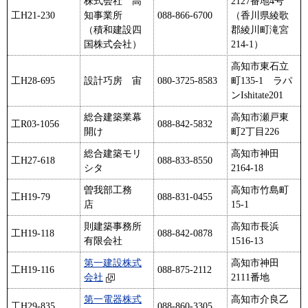
株式会社 高
2127番地4号
工H21-230
知事業所
088-866-6700
（香川県綾歌
（積和建設四
郡綾川町滝宮
国株式会社）
214-1）
高知市東石立
工H28-695
設計巧房 宙
080-3725-8583
町135-1 ラパ
ンIshitate201
総合建築業幕
高知市瀬戸東
工R03-1056
088-842-5832
開け
町2丁目226
総合建築モリ
高知市神田
工H27-618
088-833-8550
シタ
2164-18
曽我部工務
高知市竹島町
工H19-79
088-831-0455
店
15-1
則建築事務所
高知市長浜
工H19-118
088-842-0878
有限会社
1516-13
第一建設株式
高知市神田
工H19-116
088-875-2112
会社
2111番地
第一電器株式
高知市介良乙
工H29-835
088-860-3305