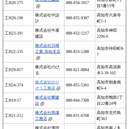
工H20-175
088-834-1017
目5番13号
株式会社中設
高知市六泉寺
工H20-190
088-855-9387
計
町1-1
株式会社中屋
高知市神田
工H23-291
088-832-1217
建設
2296-6
株式会社日積
高知市仲田町8-
工H22-235
工業 高知支店
088-833-1288
7
株式会社のび
高知市高須新
工H29-817
088-821-8884
る
木3-39-102
株式
会社のり
高知市朝倉南
工H24-374
088-855-5301
ぞう工務店
町6-4
株式会社響建
高知市鴨部1丁
工H19-57
088-844-7300
設
目22番24号
株式会社馬場
高知市北竹島
工H21-212
088-831-6708
工務店
町363
株式会社濱田
高知市南ノ丸