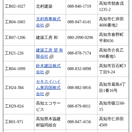
高知市朝倉戊
工R02-1027
北村建築
088-840-1719
1235-2
北村商事株式
高知市仁井田
工R04-1065
088-847-6141
会社
4606番地2
高知市春野町
工R07-1206
建築工房 和
080-2990-0296
平和656
建築工房 望 有
高知市介良乙
工H21-226
088-878-7174
限会社
998番地5
鈴木建設株式
高知市百石町3
工R04-1099
088-832-0898
会社
丁目9-24
セキスイハイ
高知市葛島4丁
工H24-384
ム東四国株式
088-882-0816
目1番16号
会社
高知エコサー
高知市吸江68-
工H29-824
088-879-8011
ビス
15
高知県木協建
高知市仁井田
工R01-971
088-847-4156
材協同組合
4509