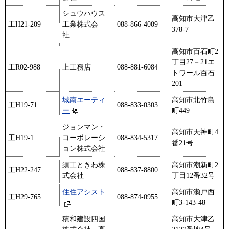
シュウハウス
高知市大津乙
工H21-209
工業株式会
088-866-4009
378-7
社
高知市百石町2
丁目27－21エ
工R02-988
上工務店
088-881-6084
トワール百石
201
城南エーティ
高知市北竹島
工H19-71
088-833-0303
ー
町449
ジョンマン・
高知市天神町4
工H19-1
コーポレーシ
088-834-5317
番21号
ョン株式会社
須工ときわ株
高知市潮新町2
工H22-247
088-837-8800
式会社
丁目12番32号
住住アシスト
高知市瀬戸西
工H29-765
088-874-0955
町3-143-48
積和建設四国
高知市大津乙