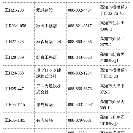
高知市桟橋通3
工H21-208
愛誠建設
088-832-4484
丁目32-26-405
高知市仁井田
工R03ｰ1058
秋田工務店
088-821-8517
4306ｰ1
高知市介良乙
工H27-573
秋森建築工房
088-860-3286
2675-2
高知市朝倉丙
工H29-839
朝倉工務店
088-843-0868
2108番地122
旭ブロック建
高知市桟橋通4
工H24-388
088-832-1234
設株式会社
丁目15-23
アスカ建設株
高知市大津甲
工H25-447
088-866-6676
式会社
372-5
高知市介良丙
工R05-1115
厚見建築
090-4331-4031
309-1
高知市介良乙
工R06-1185
有吉装飾
088-879-9601
1018番地8
088－855－
高知市横浜西