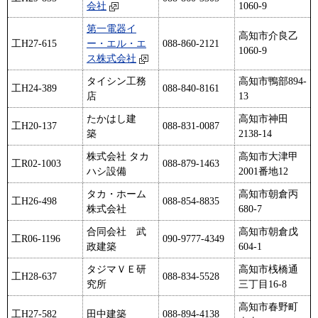
会社
1060-9
第一電器イ
高知市介良乙
工H27-615
ー・エル・エ
088-860-2121
1060-9
ス株式会社
タイシン工務
高知市鴨部894-
工H24-389
088-840-8161
店
13
たかはし建
高知市神田
工H20-137
088-831-0087
築
2138-14
株式会社 タカ
高知市大津甲
工R02-1003
088-879-1463
ハシ設備
2001番地12
タカ・ホーム
高知市朝倉丙
工H26-498
088-854-8835
株式会社
680-7
合同会社 武
高知市朝倉戊
工R06-1196
090-9777-4349
政建築
604-1
タジマＶＥ研
高知市桟橋通
工H28-637
088-834-5528
究所
三丁目16-8
高知市春野町
工H27-582
田中建築
088-894-4138