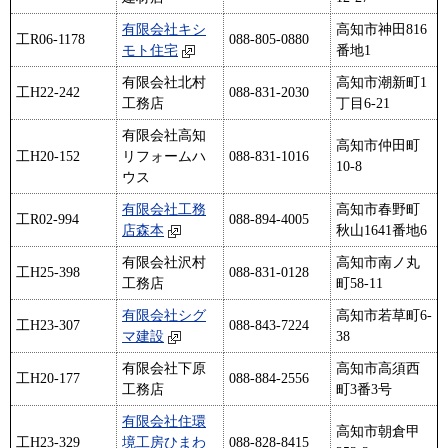
有限会社キシ
高知市神田816
工R06-1178
088-805-0880
モト住宅
番地1
有限会社北村
高知市潮新町1
工H22-242
088-831-2030
工務店
丁目6-21
有限会社高知
高知市仲田町
工H20-152
リフォームハ
088-831-1016
10-8
ウス
有限会社工務
高知市春野町
工R02-994
088-894-4005
店森本
秋山1641番地6
有限会社沢村
高知市南ノ丸
工H25-398
088-831-0128
工務店
町58-11
有限会社シグ
高知市若草町6-
工H23-307
088-843-7224
マ建設
38
有限会社下原
高知市高須西
工H20-177
088-884-2556
工務店
町3番3号
有限会社住環
高知市朝倉甲
工H23-329
境工房ひまわ
088-828-8415