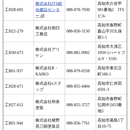
株式会社ITS総
高知市介良甲
工H28-692
合建設センタ
088-878-7930
981番地2 ITS
ー
ビル
高知市春野町
株式会社朝日
工H22-279
088-850-3150
森山字川久保
工務店
前1-1
高知市大津乙
株式会社アリ
工H30-673
088-881-0902
1059-1ハートフ
ケン
ルY・S101
株式会社R・
高知市東石立
工R01-937
088-879-0358
KAIKO
町106-1
株式会社eステ
高知市仁井田
工H28-671
088-855-4404
ップ
4591-3
高知市春野町
株式会社和泉
工H27-612
088-855-3727
弘岡中2453番
塗装
地5
株式会社猪野
高知市葛島1丁
工R01-944
088-856-7761
晃三朗塗装店
目10-75