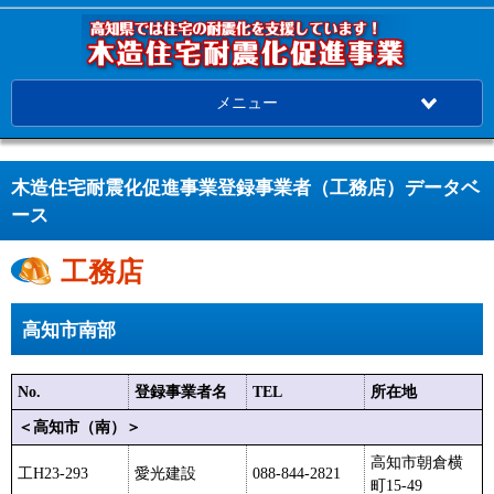
メニュー
木造住宅耐震化促進事業登録事業者（工務店）データベ
ース
工務店
高知市南部
No.
登録事業者名
TEL
所在地
＜高知市（南）＞
高知市朝倉横
工H23-293
愛光建設
088-844-2821
町15-49