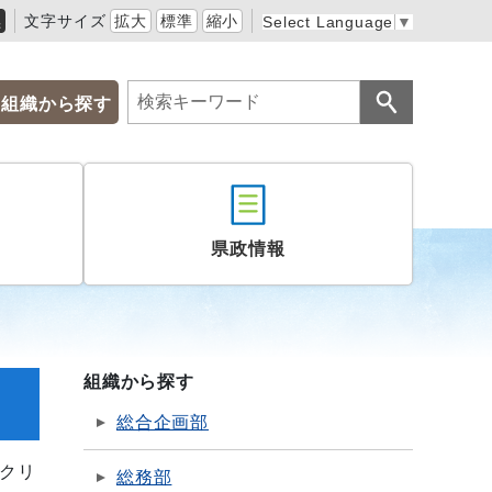
黒
文字サイズ
拡大
標準
縮小
Select Language
▼
組織から探す
県政情報
組織から探す
総合企画部
クリ
総務部