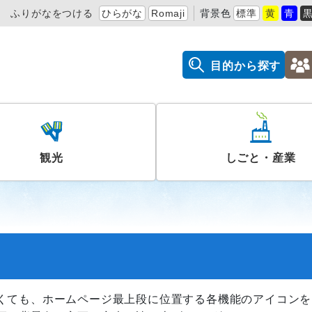
ふりがなをつける
ひらがな
Romaji
背景色
標準
黄
青
目的から探す
観光
しごと・産業
くても、ホームページ最上段に位置する各機能のアイコンを