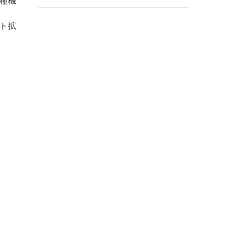
種機
ト拡