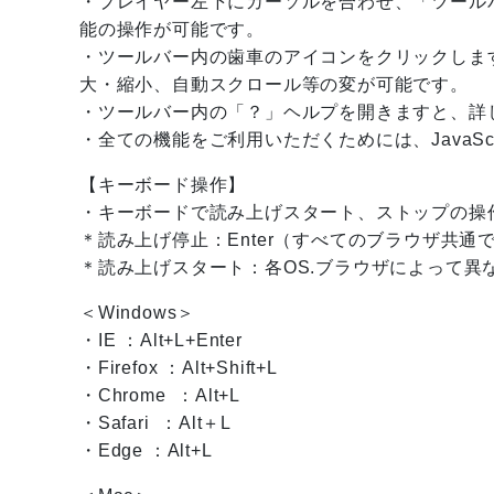
・プレイヤー左下にカーソルを合わせ、「ツール
能の操作が可能です。
・ツールバー内の歯車のアイコンをクリックしま
大・縮小、自動スクロール等の変が可能です。
・ツールバー内の「？」ヘルプを開きますと、詳
・全ての機能をご利用いただくためには、JavaSc
【キーボード操作】
・キーボードで読み上げスタート、ストップの操
＊読み上げ停止：Enter（すべてのブラウザ共通
＊読み上げスタート：各OS.ブラウザによって異
＜Windows＞
・IE ：Alt+L+Enter
・Firefox ：Alt+Shift+L
・Chrome ：Alt+L
・Safari ：Alt＋L
・Edge ：Alt+L