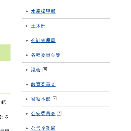
水産振興部
土木部
会計管理局
各種委員会等
議会
教育委員会
警察本部
た範
公安委員会
けを
公営企業局