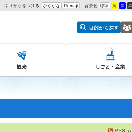
ふりがなをつける
ひらがな
Romaji
背景色
標準
黄
青
目的から探す
観光
しごと・産業
RSS
A