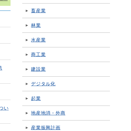
畜産業
林業
水産業
商工業
第
建設業
デジタル化
起業
つい
地産地消・外商
産業振興計画