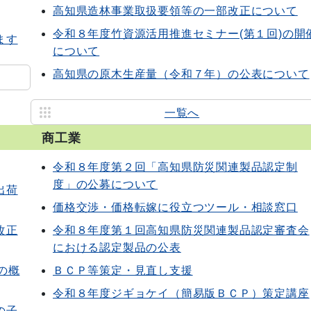
高知県造林事業取扱要領等の一部改正について
令和８年度竹資源活用推進セミナー(第１回)の開
ます
について
高知県の原木生産量（令和７年）の公表について
一覧へ
商工業
令和８年度第２回「高知県防災関連製品認定制
度」の公募について
出荷
価格交渉・価格転嫁に役立つツール・相談窓口
改正
令和８年度第１回高知県防災関連製品認定審査会
における認定製品の公表
の概
ＢＣＰ等策定・見直し支援
令和８年度ジギョケイ（簡易版ＢＣＰ）策定講座
の子