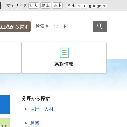
黒
文字サイズ
拡大
標準
縮小
Select Language
▼
組織から探す
県政情報
分野から探す
雇用・人材
農業
tom