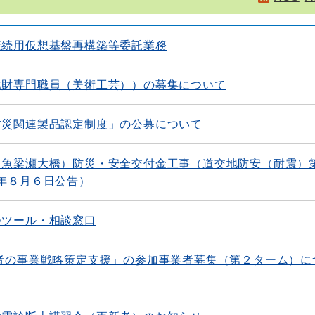
接続用仮想基盤再構築等委託業務
化財専門職員（美術工芸））の募集について
防災関連製品認定制度」の公募について
（魚梁瀬大橋）防災・安全交付金工事（道交地防安（耐震）
和８年８月６日公告）
つツール・相談窓口
者の事業戦略策定支援」の参加事業者募集（第２ターム）に