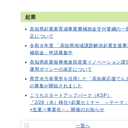
起業
高知県起業家育成事業費補助金交付要綱の一
正について
令和８年度 「高知県地域課題解決起業支援事
補助金」申請募集中
高知県産業振興推進部産業イノベーション課S
運用ポリシーの改定について
県営水力発電所を活用した「高知家応援でん
の募集が開始されました
こうちスタートアップパーク（KSP）
『2/28（水）移住×起業セミナー ～テーマ
×生業⇒事業化～』開催のお知らせ
一覧へ