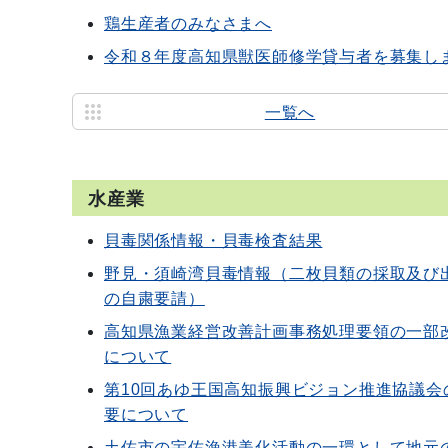
鶏生産者のみなさまへ
令和８年度高知県獣医師修学貸与者を募集し
一覧へ
水産業
貝毒関係情報・貝毒検査結果
野見・須崎湾貝毒情報（二枚貝類の採取及び
の自粛要請）
高知県漁業経営改善計画事務処理要領の一部
について
第10回あゆ王国高知振興ビジョン推進協議会
要について
土佐市の宇佐漁港美化活動の一環として地元