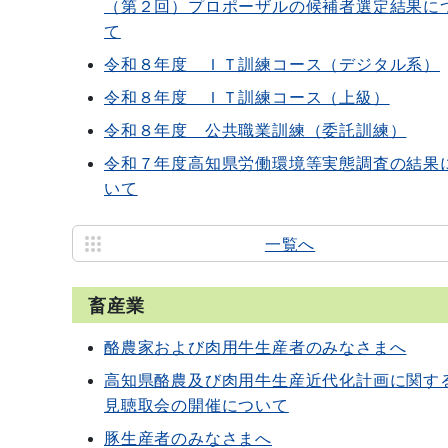
（第２回）プロポーザルの候補者選定結果に
て
令和８年度 ＩＴ訓練コース（デジタル系）
令和８年度 ＩＴ訓練コース（上級）
令和８年度 公共職業訓練（委託訓練）
令和７年度高知県労働環境等実態調査の結果
いて
一覧へ
畜産業
酪農家および肉用牛生産者のみなさまへ
高知県酪農及び肉用牛生産近代化計画に関す
見聴取会の開催について
豚生産者のみなさまへ