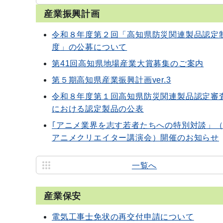
産業振興計画
令和８年度第２回「高知県防災関連製品認定
度」の公募について
第41回高知県地場産業大賞募集のご案内
第５期高知県産業振興計画ver.3
令和８年度第１回高知県防災関連製品認定審
における認定製品の公表
｢アニメ業界を志す若者たちへの特別対談」（
アニメクリエイター講演会）開催のお知らせ
一覧へ
産業保安
電気工事士免状の再交付申請について