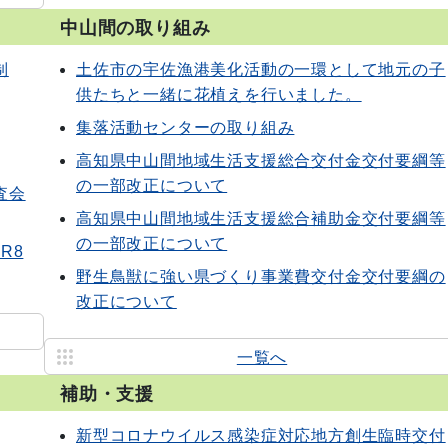
中山間の取り組み
制
土佐市の宇佐漁港美化活動の一環として地元の子
供たちと一緒に花植えを行いました。
集落活動センターの取り組み
高知県中山間地域生活支援総合交付金交付要綱等
の一部改正について
査会
高知県中山間地域生活支援総合補助金交付要綱等
の一部改正について
R8
野生鳥獣に強い県づくり事業費交付金交付要綱の
改正について
一覧へ
補助・支援
新型コロナウイルス感染症対応地方創生臨時交付