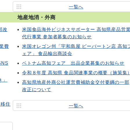
一覧へ
地産地消・外商
部改
米国食品海外ビジネスサポーター 高知県産品営
代行事業 参加者募集のお知らせ
業費
米国オレゴン州「宇和島屋 ビーバートン店 高知
ェア」 食品輸出商談会
NS
ベトナム高知フェア 出品企業募集のお知らせ
令和８年度 高知県 食品関連事業の概要（施策集
き」
高知県地産外商公社運営費補助金交付要綱の一部
改正について
：移住
一覧へ