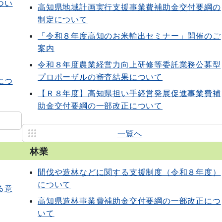
つい
高知県地域計画実行支援事業費補助金交付要綱の
制定について
「令和８年度高知のお米輸出セミナー」開催のご
案内
令和８年度農業経営力向上研修等委託業務公募型
プロポーザルの審査結果について
につ
【Ｒ８年度】高知県担い手経営発展促進事業費補
助金交付要綱の一部改正について
一覧へ
林業
間伐や造林などに関する支援制度（令和８年度）
について
る意
高知県造林事業費補助金交付要綱の一部改正につ
いて