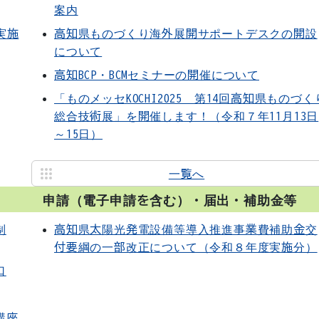
案内
実施
高知県ものづくり海外展開サポートデスクの開設
について
高知BCP・BCMセミナーの開催について
「ものメッセKOCHI2025 第14回高知県ものづく
総合技術展」を開催します！（令和７年11月13日
～15日）
一覧へ
申請（電子申請を含む）・届出・補助金等
制
高知県太陽光発電設備等導入推進事業費補助金交
付要綱の一部改正について（令和８年度実施分）
口
講座