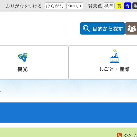
ふりがなをつける
ひらがな
Romaji
背景色
標準
黄
青
目的から探す
観光
しごと・産業
業
RSS
A