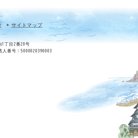
針
サイトマップ
1丁目2番20号
法人番号：5000020390003