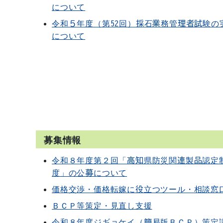
について
令和５年度（第52回）採石業務管理者試験の
について
募集情報
令和８年度第２回「高知県防災関連製品認定
度」の公募について
価格交渉・価格転嫁に役立つツール・相談窓
ＢＣＰ等策定・見直し支援
令和８年度ジギョケイ（簡易版ＢＣＰ）策定