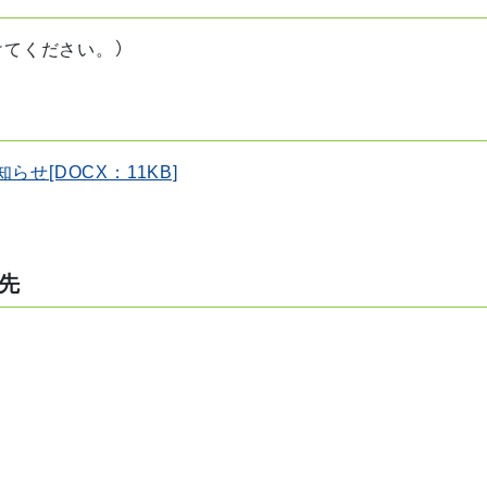
けてください。）
せ[DOCX：11KB]
先