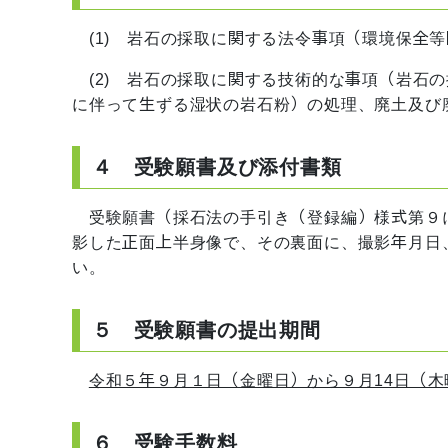
(1) 岩石の採取に関する法令事項（環境保全
(2) 岩石の採取に関する技術的な事項（岩石
に伴って生ずる湿状の岩石粉）の処理、廃土及び
４ 受験願書及び添付書類
受験願書（採石法の手引き（登録編）様式第９
影した正面上半身像で、その裏面に、撮影年月日
い。
５ 受験願書の提出期間
令和５年９月１日（金曜日）から９月14日（
６ 受験手数料