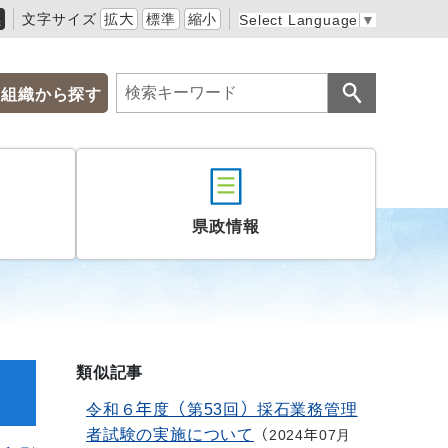
黒
文字サイズ
拡大
標準
縮小
Select Language
▼
組織から探す
県政情報
類似記事
令和６年度（第53回）採石業務管理
者試験の実施について
2024年07月