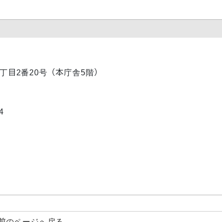
内1丁目2番20号（本庁舎5階）
4
前のページへ戻る