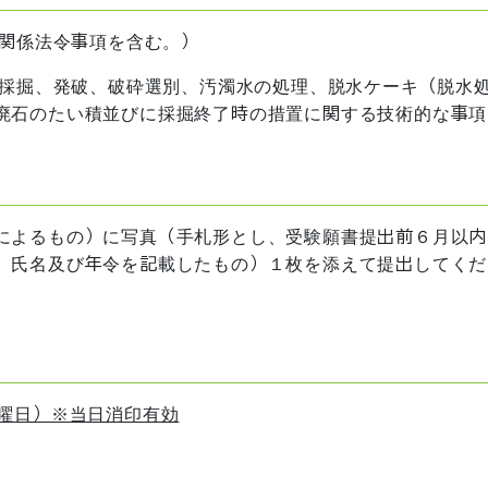
等関係法令事項を含む。）
の採掘、発破、破砕選別、汚濁水の処理、脱水ケーキ（脱水
廃石のたい積並びに採掘終了時の措置に関する技術的な事項
によるもの）に写真（手札形とし、受験願書提出前６月以内
、氏名及び年令を記載したもの）１枚を添えて提出してくだ
木曜日）※当日消印有効