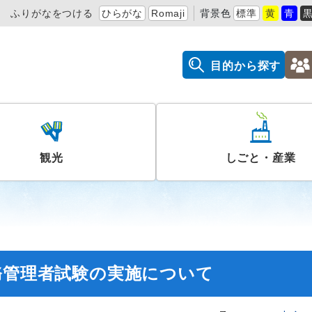
ふりがなをつける
ひらがな
Romaji
背景色
標準
黄
青
目的から探す
観光
しごと・産業
務管理者試験の実施について