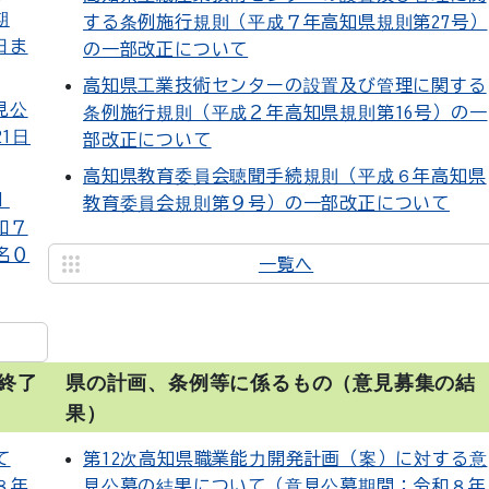
期
する条例施行規則（平成７年高知県規則第27号）
日ま
の一部改正について
高知県工業技術センターの設置及び管理に関する
見公
条例施行規則（平成２年高知県規則第16号）の一
1日
部改正について
高知県教育委員会聴聞手続規則（平成６年高知県
１
教育委員会規則第９号）の一部改正について
和７
名０
一覧へ
終了
県の計画、条例等に係るもの（意見募集の結
果）
て
第12次高知県職業能力開発計画（案）に対する意
８年
見公募の結果について（意見公募期間：令和８年