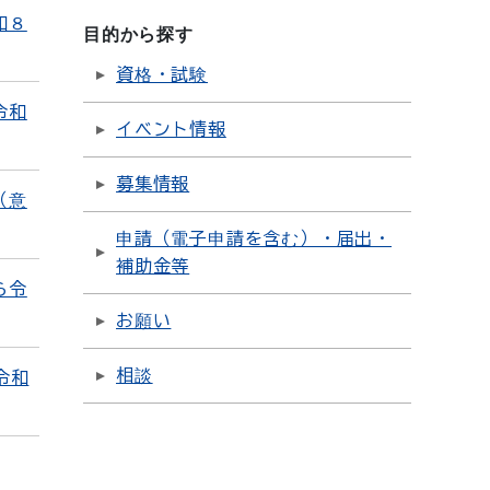
和８
目的から探す
資格・試験
令和
イベント情報
募集情報
（意
申請（電子申請を含む）・届出・
補助金等
ら令
お願い
相談
令和