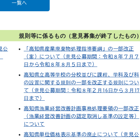
一覧へ
規則等に係るもの（意見募集が終了したもの
見公
「高知県産業廃棄物処理指導要綱」の一部改正
）
（案）について（意見公募期間：令和８年７月７
日から令和８年８月５日まで）
高知県立高等学校の分校並びに課程、学科及び科
の設置に関する規則の一部を改正する規則につい
て（意見公募期間：令和８年２月16日から３月17
日まで）
高知県漁業経営改善計画事務処理要領の一部改正
（漁業経営改善計画の認定取消し基準の設定等）
について
高知県単位価格表示基準の廃止について（意見公