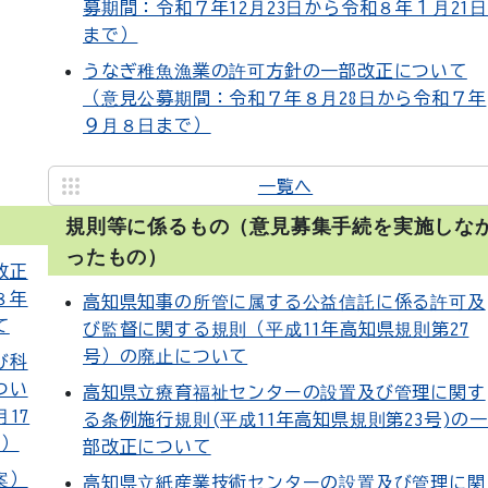
募期間：令和７年12月23日から令和８年１月21日
まで）
うなぎ稚魚漁業の許可方針の一部改正について
（意見公募期間：令和７年８月28日から令和７年
９月８日まで）
一覧へ
規則等に係るもの（意見募集手続を実施しな
ったもの）
改正
８年
高知県知事の所管に属する公益信託に係る許可及
て
び監督に関する規則（平成11年高知県規則第27
号）の廃止について
び科
つい
高知県立療育福祉センターの設置及び管理に関す
17
る条例施行規則(平成11年高知県規則第23号)の一
））
部改正について
案）
高知県立紙産業技術センターの設置及び管理に関