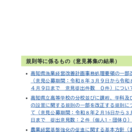
規則等に係るもの（意見募集の結果）
高知県漁業経営改善計画事務処理要領の一部
（意見公募期間：令和８年３月９日から令和
４月９日まで 意見提出件数 ０件）につい
高知県立高等学校の分校並びに課程、学科及
の設置に関する規則の一部を改正する規則に
て（意見公募期間：令和８年２月16日から３月
日まで 提出意見数：２件（個人1・団体０
農業経営基盤強化の促進に関する基本方針（