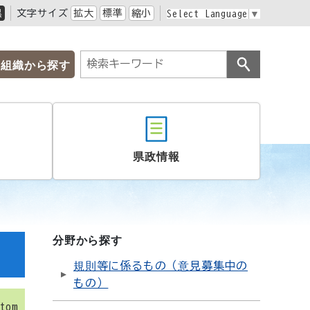
黒
文字サイズ
拡大
標準
縮小
Select Language
▼
組織から探す
県政情報
分野から探す
規則等に係るもの（意見募集中の
もの）
tom