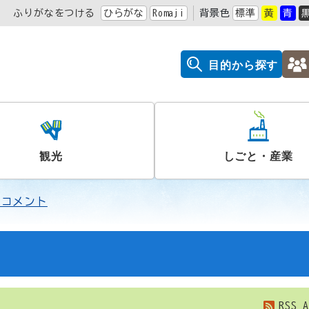
ふりがなをつける
ひらがな
Romaji
背景色
標準
黄
青
目的から探す
観光
しごと・産業
クコメント
RSS
A