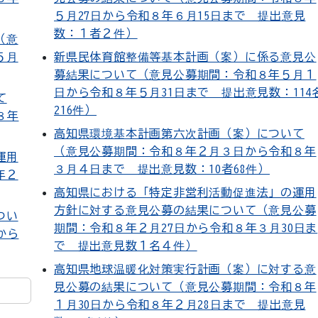
５月27日から令和８年６月15日まで 提出意見
数：１者２件）
（意
５月
新県民体育館整備等基本計画（案）に係る意見公
募結果について（意見公募期間：令和８年５月１
日から令和８年５月31日まで 提出意見数：114
て
216件）
８年
高知県環境基本計画第六次計画（案）について
（意見公募期間：令和８年２月３日から令和８年
運用
３月４日まで 提出意見数：10者68件）
年２
高知県における「特定非営利活動促進法」の運用
方針に対する意見公募の結果について（意見公募
つい
期間：令和８年２月27日から令和８年３月30日ま
から
で 提出意見数１名４件）
高知県地球温暖化対策実行計画（案）に対する意
見公募の結果について（意見公募期間：令和８年
１月30日から令和８年２月28日まで 提出意見