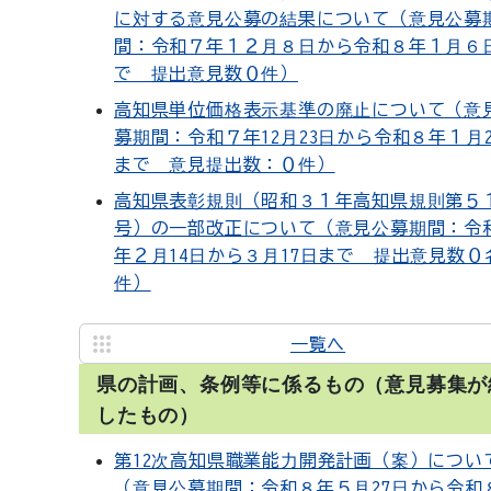
に対する意見公募の結果について（意見公募
間：令和７年１２月８日から令和８年１月６
で 提出意見数０件）
高知県単位価格表示基準の廃止について（意
募期間：令和７年12月23日から令和８年１月2
まで 意見提出数：０件）
高知県表彰規則（昭和３１年高知県規則第５
号）の一部改正について（意見公募期間：令
年２月14日から３月17日まで 提出意見数０
件）
一覧へ
県の計画、条例等に係るもの（意見募集が
したもの）
第12次高知県職業能力開発計画（案）につい
（意見公募期間：令和８年５月27日から令和