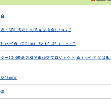
協会
崎港・宿毛湾港）の意見交換会について
強靱化実施中期計画に基づく取組について
ーC58型蒸気機関車修復プロジェクト(寄附受付期間は9/2
水防計画書
整備
て