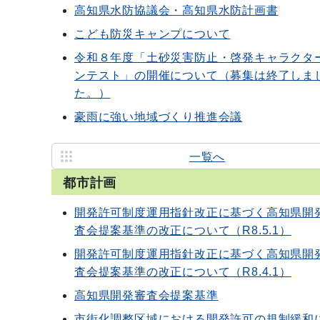
高知県水防協議会・高知県水防計画書
こども防災キャンプについて
令和８年度「土砂災害防止・啓発キャラクタ
ンテスト」の開催について（募集は終了しま
た。）
豪雨に強い地域づくり推進会議
一覧へ
都市計画
開発許可制度運用指針改正に基づく高知県開
査会提案基準の改正について（R8.5.1）
開発許可制度運用指針改正に基づく高知県開
査会提案基準の改正について（R8.4.1）
高知県開発審査会提案基準
市街化調整区域における開発許可の規制緩和