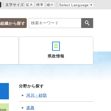
黒
文字サイズ
拡大
標準
縮小
Select Language
▼
組織から探す
県政情報
分野から探す
河川・砂防
道路
tom