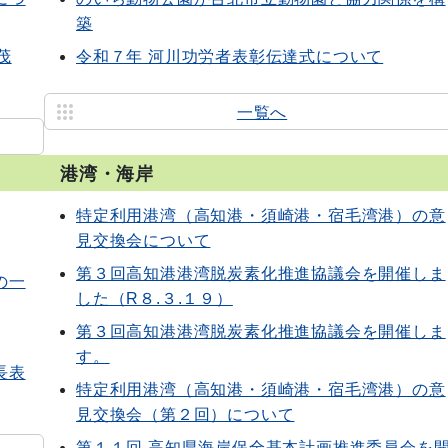
築
茂
令和７年 河川功労者表彰伝達式について
一覧へ
港湾・海岸
特定利用港湾（高知港・須崎港・宿毛湾港）の意
見交換会について
第３回高知港港湾脱炭素化推進協議会を開催しま
の一
した（R８.３.１９）
第３回高知港港湾脱炭素化推進協議会を開催しま
す。
長表
特定利用港湾（高知港・須崎港・宿毛湾港）の意
見交換会（第２回）について
第１１回 高知県海岸保全基本計画推進委員会を