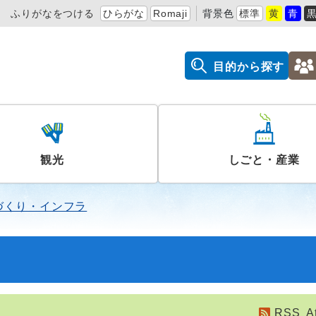
ふりがなをつける
ひらがな
Romaji
背景色
標準
黄
青
目的から探す
観光
しごと・産業
づくり・インフラ
RSS
A