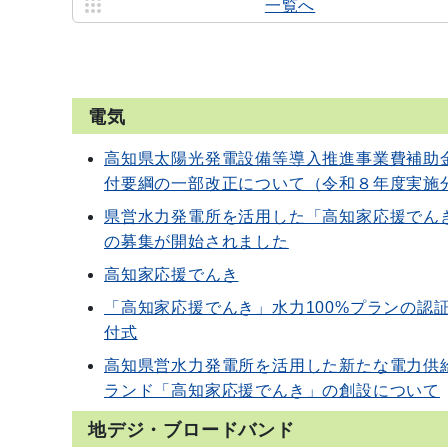
一覧へ
電気
高知県太陽光発電設備等導入推進事業費補助
付要綱の一部改正について（令和８年度実施
県営水力発電所を活用した「高知家応援でん
の募集が開始されました
高知家応援でんき
「高知家応援でんき」水力100%プランの認
付式
高知県営水力発電所を活用した新たな電力供
ランド「高知家応援でんき」の創設について
地デジ・ブロードバンド