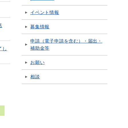
イベント情報
活
募集情報
申請（電子申請を含む）・届出・
補助金等
了し
お願い
相談