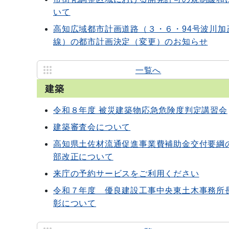
いて
高知広域都市計画道路（３・６・94号波川加
線）の都市計画決定（変更）のお知らせ
一覧へ
建築
令和８年度 被災建築物応急危険度判定講習会
建築審査会について
高知県土佐材流通促進事業費補助金交付要綱
部改正について
来庁の予約サービスをご利用ください
令和７年度 優良建設工事中央東土木事務所
彰について