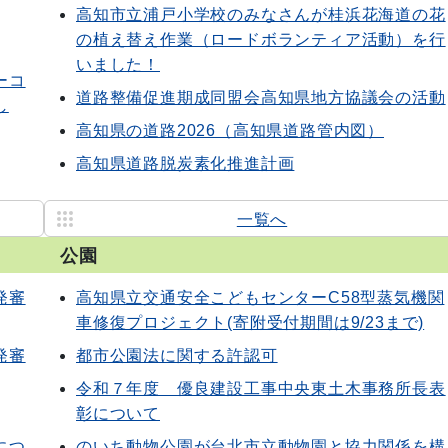
高知市立浦戸小学校のみなさんが桂浜花海道の花
の植え替え作業（ロードボランティア活動）を行
いました！
ーコ
道路整備促進期成同盟会高知県地方協議会の活動
し
高知県の道路2026（高知県道路管内図）
高知県道路脱炭素化推進計画
一覧へ
公園
発審
高知県立交通安全こどもセンターC58型蒸気機関
車修復プロジェクト(寄附受付期間は9/23まで)
発審
都市公園法に関する許認可
令和７年度 優良建設工事中央東土木事務所長表
彰について
につ
のいち動物公園が台北市立動物園と協力関係を構