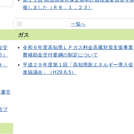
催しました（Ｒ８．１．２３）
一覧へ
ガス
金交
令和６年度高知県ＬＰガス料金高騰対策支援事業
分）
費補助金交付要綱の制定について
き」
平成２９年度第１回「高知県新エネルギー導入促
進協議会」（H29.6.5）
証書交
給ブ