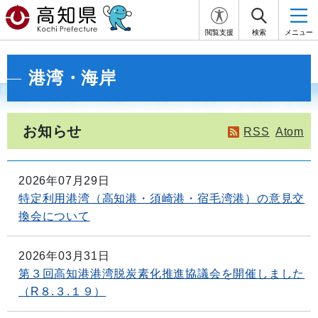
閲覧支援
検索
メニュー
港湾・海岸
お知らせ
RSS
Atom
2026年07月29日
特定利用港湾（高知港・須崎港・宿毛湾港）の意見交
換会について
2026年03月31日
第３回高知港港湾脱炭素化推進協議会を開催しました
（R８.３.１９）