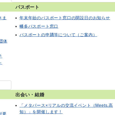
パスポート
さま
年末年始のパスポート窓口の開設日のお知らせ
幡多パスポート窓口
パスポートの申請等について（ご案内）
団体
チ
～
出会い・結婚
「メタバース×リアルの交流イベント（Meets.高
知）」を開催します！
付要