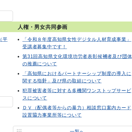
人権・男女共同参画
（平
「令和８年度高知県女性デジタル人材育成事業」
受講者募集中です！
第31回高知県文化環境功労者表彰候補者及び団
の推薦について
「高知県におけるパートナーシップ制度の導入に
関する指針」及び県の取組について
犯罪被害者等に対する多機関ワンストップサービ
スについて
ＤＶ（配偶者等からの暴力）相談窓口案内カード
設置協力事業所等について
一覧へ