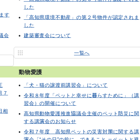
した
ます
「高知県環境不動産」の第２号物件が認定されま
した
議会
建築審査会について
一覧へ
動物愛護
正
「犬・猫の譲渡前講習会」について
月７
令和８年度「ペットと幸せに暮らすために」（講
習会）の開催について
日相
高知県動物愛護推進協議会主催のペット防災に関
する講演会のお知らせ
令和７年度 高知県ペットの災害対策に関する講
演会「“その日”の前に、できること －ペットと避