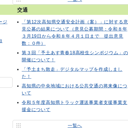
交通
ージ
「第12次高知県交通安全計画（案）」に対する
見公募の結果について（意見公募期間：令和８年
３月19日から令和８年４月１日まで 提出意見
自
数：０件）
第３回「予土あす青春18高校生シンポジウム」
開催について！
「予土まち散走」デジタルマップを作成しまし
た！
高知県の中央地域における公共交通の将来像につ
いて
令和５年度高知県トラック運送事業者支援事業支
援金について
一覧へ