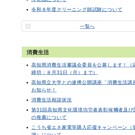
令和８年度クリーニング師試験について
一覧へ
消費生活
高知県消費生活審議会委員を公募します！（
締切：８月31日（月）まで）
高知県立大学との連携公開講座「消費生活講
お知らせ！
消費生活相談状況
第31回高知県文化環境功労者表彰候補者及び
の推薦について
こうち省エネ家電等購入応援キャンペーン（
弾）について