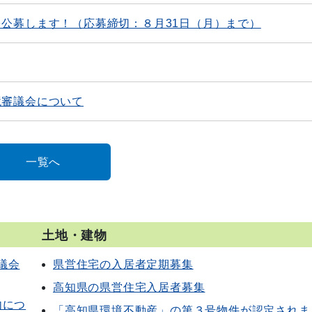
公募します！（応募締切：８月31日（月）まで）
境審議会について
一覧へ
土地・建物
議会
県営住宅の入居者定期募集
高知県の県営住宅入居者募集
内につ
「高知県環境不動産」の第３号物件が認定されま