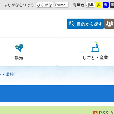
ふりがなをつける
ひらがな
Romaji
背景色
標準
黄
青
目的から探す
観光
しごと・産業
い・環境
RSS
A