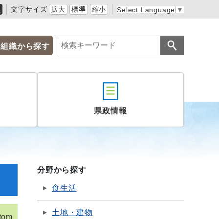
黒
文字サイズ
拡大
標準
縮小
Select Language
▼
組織から探す
県政情報
分野から探す
食生活
土地・建物
tom