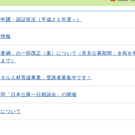
証申請・認証状況（平成２１年度～）
る情報
導要綱」の一部改正（案）について（意見公募期間：令和８
日まで）
ジタル人材育成事業」受講者募集中です！
合同「日本公庫一日相談会」の開催
）について