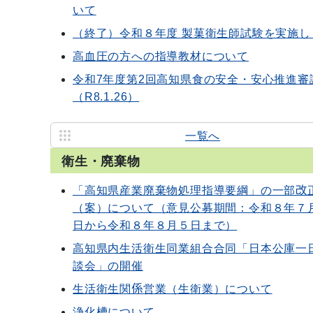
いて
（終了）令和８年度 製菓衛生師試験を実施し
高血圧の方への指導教材について
令和7年度第2回高知県食の安全・安心推進審
（R8.1.26）
一覧へ
衛生・廃棄物
「高知県産業廃棄物処理指導要綱」の一部改
（案）について（意見公募期間：令和８年７
日から令和８年８月５日まで）
高知県内生活衛生同業組合合同「日本公庫一
談会」の開催
生活衛生関係営業（生衛業）について
浄化槽について