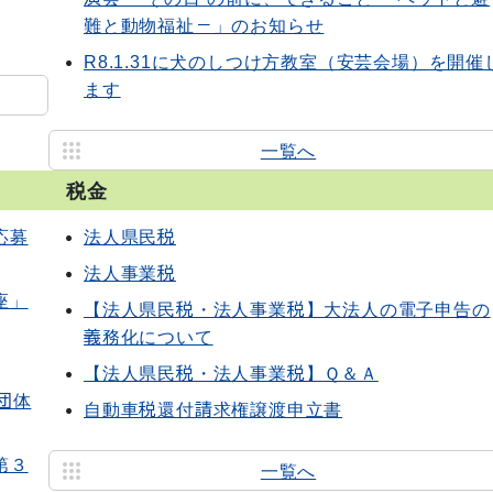
難と動物福祉－」のお知らせ
R8.1.31に犬のしつけ方教室（安芸会場）を開催
ます
一覧へ
税金
応募
法人県民税
法人事業税
座」
【法人県民税・法人事業税】大法人の電子申告の
義務化について
【法人県民税・法人事業税】Ｑ＆Ａ
団体
自動車税還付請求権譲渡申立書
第３
一覧へ