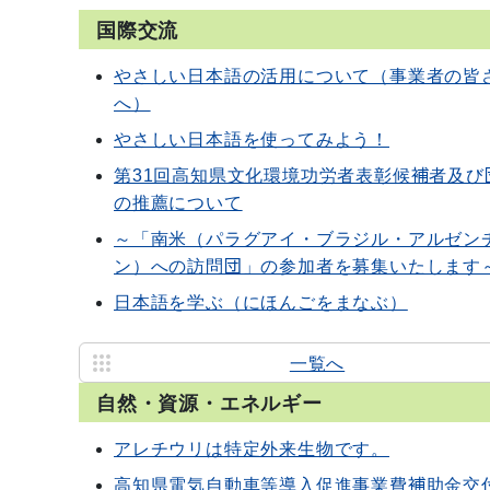
国際交流
やさしい日本語の活用について（事業者の皆
へ）
やさしい日本語を使ってみよう！
第31回高知県文化環境功労者表彰候補者及び
の推薦について
～「南米（パラグアイ・ブラジル・アルゼン
ン）への訪問団」の参加者を募集いたします
日本語を学ぶ（にほんごをまなぶ）
一覧へ
自然・資源・エネルギー
アレチウリは特定外来生物です。
高知県電気自動車等導入促進事業費補助金交