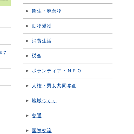
衛生・廃棄物
動物愛護
消費生活
年７
税金
ボランティア・ＮＰＯ
人権・男女共同参画
地域づくり
交通
国際交流