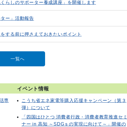
県くらしのサポーター養成講座」を開催します
ーター」活動報告
」をする前に押さえておきたいポイント
一覧へ
イベント情報
活専
こうち省エネ家電等購入応援キャンペーン（第３
弾）について
「四国はひとつ 消費者行政・消費者教育推進セ
ナー in 高知 ～SDGｓの実現に向けて～」開催の