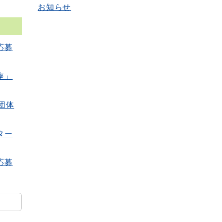
お知らせ
応募
座」
団体
ター
応募