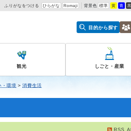
ふりがなをつける
ひらがな
Romaji
背景色
標準
黄
青
目的から探す
観光
しごと・産業
い・環境
消費生活
RSS
A