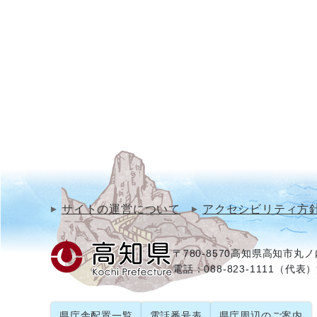
サイトの運営について
アクセシビリティ方
〒780-8570
高知県高知市丸ノ内
電話：088-823-1111（代表）
県庁舎配置一覧
電話番号表
県庁周辺のご案内