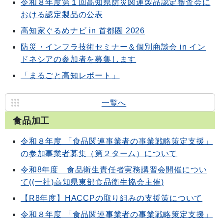
令和８年度第１回高知県防災関連製品認定審査会に
おける認定製品の公表
高知家ぐるめナビ in 首都圏 2026
防災・インフラ技術セミナー＆個別商談会 in イン
ドネシアの参加者を募集します
「まるごと高知レポート」
一覧へ
食品加工
令和８年度 「食品関連事業者の事業戦略策定支援」
の参加事業者募集（第２ターム）について
令和8年度 食品衛生責任者実務講習会開催につい
て((一社)高知県東部食品衛生協会主催)
【R8年度】HACCPの取り組みの支援策について
令和８年度 「食品関連事業者の事業戦略策定支援」