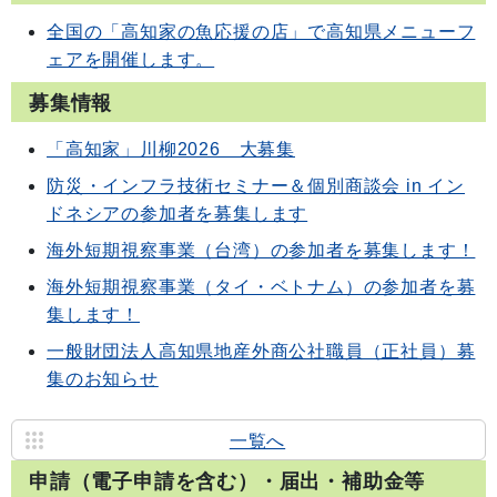
全国の「高知家の魚応援の店」で高知県メニューフ
ェアを開催します。
募集情報
「高知家」川柳2026 大募集
防災・インフラ技術セミナー＆個別商談会 in イン
ドネシアの参加者を募集します
海外短期視察事業（台湾）の参加者を募集します！
海外短期視察事業（タイ・ベトナム）の参加者を募
集します！
一般財団法人高知県地産外商公社職員（正社員）募
集のお知らせ
一覧へ
申請（電子申請を含む）・届出・補助金等