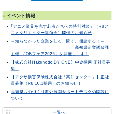
イベント情報
｢アニメ業界を志す若者たちへの特別対談」（R8ア
ニメクリエイター講演会）開催のお知らせ
～知らなかった企業を知る、聞く、相談する！～
高知県企業誘致課
主催「JOBフェア2026」を開催します！
【株式会社Hakuhodo DY ONE】中途採用 正社員募
集！
【アクサ損害保険株式会社「高知センター」】正社
員募集（R8.10.1採用）のお知らせ！！
高知県ものづくり海外展開サポートデスクの開設に
ついて
一覧へ