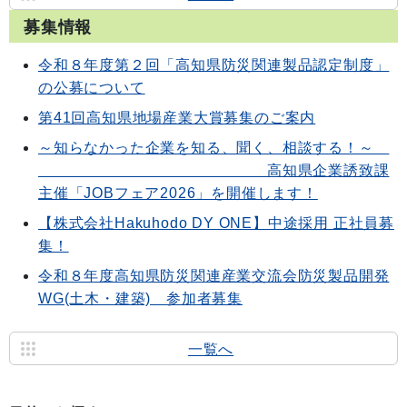
募集情報
令和８年度第２回「高知県防災関連製品認定制度」
の公募について
第41回高知県地場産業大賞募集のご案内
～知らなかった企業を知る、聞く、相談する！～
高知県企業誘致課
主催「JOBフェア2026」を開催します！
【株式会社Hakuhodo DY ONE】中途採用 正社員募
集！
令和８年度高知県防災関連産業交流会防災製品開発
WG(土木・建築) 参加者募集
一覧へ