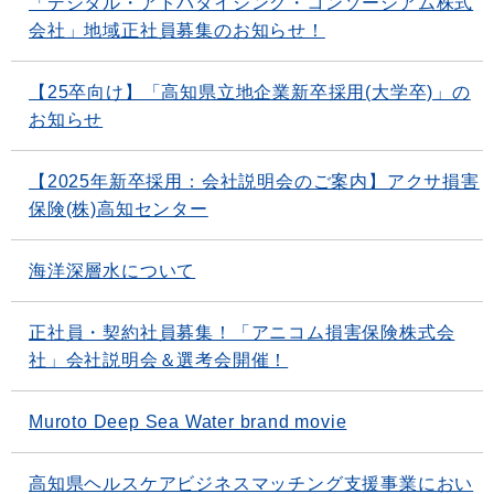
「デジタル・アドバタイジング・コンソーシアム株式
会社」地域正社員募集のお知らせ！
【25卒向け】「高知県立地企業新卒採用(大学卒)」の
お知らせ
【2025年新卒採用：会社説明会のご案内】アクサ損害
保険(株)高知センター
海洋深層水について
正社員・契約社員募集！「アニコム損害保険株式会
社」会社説明会＆選考会開催！
Muroto Deep Sea Water brand movie
高知県ヘルスケアビジネスマッチング支援事業におい