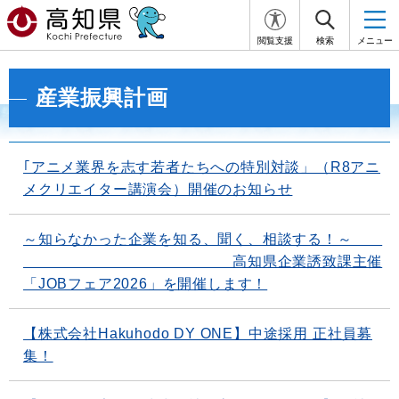
閲覧支援
検索
メニュー
産業振興計画
｢アニメ業界を志す若者たちへの特別対談」（R8アニ
メクリエイター講演会）開催のお知らせ
～知らなかった企業を知る、聞く、相談する！～
高知県企業誘致課主催
「JOBフェア2026」を開催します！
【株式会社Hakuhodo DY ONE】中途採用 正社員募
集！