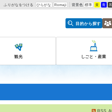
ふりがなをつける
ひらがな
Romaji
背景色
標準
黄
青
目的から探す
観光
しごと・産業
RSS
A