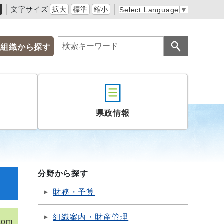
黒
文字サイズ
拡大
標準
縮小
Select Language
▼
組織から探す
県政情報
分野から探す
財務・予算
組織案内・財産管理
tom