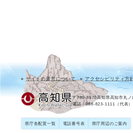
サイトの運営について
アクセシビリティ方
〒780-8570
高知県高知市丸ノ内
電話：088-823-1111（代表）
県庁舎配置一覧
電話番号表
県庁周辺のご案内