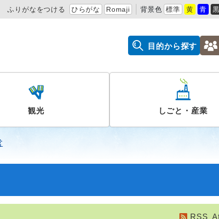
ふりがなをつける
ひらがな
Romaji
背景色
標準
黄
青
目的から探す
観光
しごと・産業
営
RSS
A