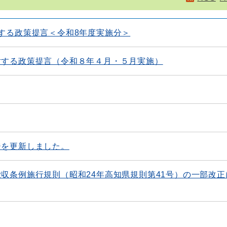
する政策提言＜令和8年度実施分＞
対する政策提言（令和８年４月・５月実施）
ジを更新しました。
収条例施行規則（昭和24年高知県規則第41号）の一部改正