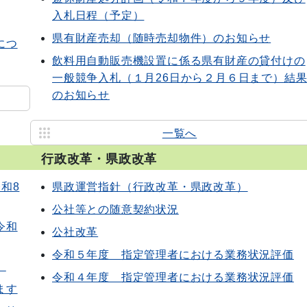
入札日程（予定）
県有財産売却（随時売却物件）のお知らせ
につ
飲料用自動販売機設置に係る県有財産の貸付けの
一般競争入札（１月26日から２月６日まで）結
のお知らせ
一覧へ
行政改革・県政改革
和8
県政運営指針（行政改革・県政改革）
公社等との随意契約状況
令和
公社改革
令和５年度 指定管理者における業務状況評価
。
令和４年度 指定管理者における業務状況評価
ます