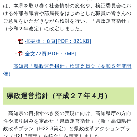
は、本県を取り巻く社会情勢の変化や、検証委員会にお
ける外部有識者や部局長をはじめとした職員の皆さんの
ご意見をいただきながら検討を行い、「県政運営指針」
（令和２年改定）に改定しました。
・
概要版：８頁[PDF：821KB]
・
全文72頁[PDF：7MB]
高知県「県政運営指針」検証委員会（令和５年度開
催）
県政運営指針（平成２７年４月）
高知県の目指すべき姿の実現に向け、高知県庁の方向
性や取り組みを定めた「県政運営指針」（新・高知県行
政改革プラン（H22.3策定）と県政改革アクションプラ
ン（H21.3策定）を統合）を策定しました。