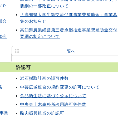
（Ｒ
要綱の一部改正について
「高知県大学生等交流促進事業費補助金」事業募
部会
集のお知らせ
高知県農業経営第三者承継推進事業費補助金交付
進会
要綱の制定について
一覧へ
許認可
岩石採取計画の認可件数
務
中芸広域連合の規約変更の許可について
食品衛生法に基づく公示について
中央東土木事務所占用許可等件数
事業
酪肉振興担当の許認可