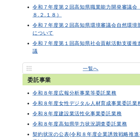
令和７年度第２回高知県職業能力開発審議会
８.２.１８）
令和７年度第２回高知県環境審議会自然環境
について
令和７年度第１回高知県社会貢献活動支援推
議
一覧へ
委託事業
令和８年度広報分析事業等委託業務
令和８年度女性デジタル人材育成事業委託業
令和８年度建設業活性化事業委託業務
令和８年度高知県学力状況調査委託業務
契約状況の公表(令和８年度企業誘致戦略推進