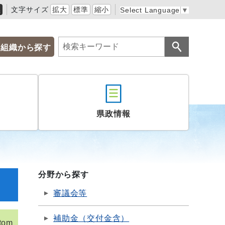
黒
文字サイズ
拡大
標準
縮小
Select Language
▼
組織から探す
県政情報
分野から探す
審議会等
補助金（交付金含）
tom