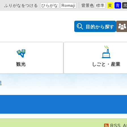
ふりがなをつける
ひらがな
Romaji
背景色
標準
黄
青
目的から探す
観光
しごと・産業
開
RSS
A